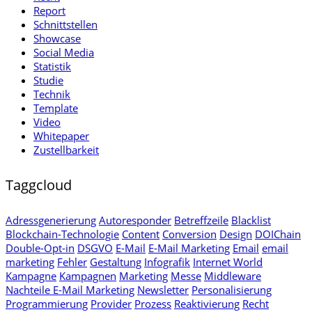
Report
Schnittstellen
Showcase
Social Media
Statistik
Studie
Technik
Template
Video
Whitepaper
Zustellbarkeit
Taggcloud
Adressgenerierung
Autoresponder
Betreffzeile
Blacklist
Blockchain-Technologie
Content
Conversion
Design
DOIChain
Double-Opt-in
DSGVO
E-Mail
E-Mail Marketing
Email
email
marketing
Fehler
Gestaltung
Infografik
Internet World
Kampagne
Kampagnen
Marketing
Messe
Middleware
Nachteile E-Mail Marketing
Newsletter
Personalisierung
Programmierung
Provider
Prozess
Reaktivierung
Recht