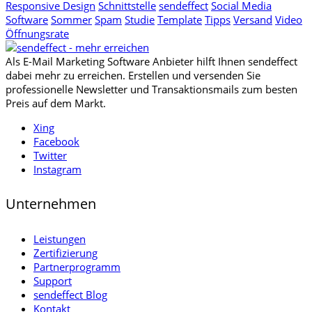
Responsive Design
Schnittstelle
sendeffect
Social Media
Software
Sommer
Spam
Studie
Template
Tipps
Versand
Video
Öffnungsrate
Als E-Mail Marketing Software Anbieter hilft Ihnen sendeffect
dabei mehr zu erreichen. Erstellen und versenden Sie
professionelle Newsletter und Transaktionsmails zum besten
Preis auf dem Markt.
Xing
Facebook
Twitter
Instagram
Unternehmen
Leistungen
Zertifizierung
Partnerprogramm
Support
sendeffect Blog
Kontakt