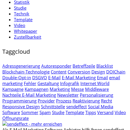
Statistik
Studie
Technik
Template
Video
Whitepaper
Zustellbarkeit
Taggcloud
Adressgenerierung
Autoresponder
Betreffzeile
Blacklist
Blockchain-Technologie
Content
Conversion
Design
DOIChain
Double-Opt-in
DSGVO
E-Mail
E-Mail Marketing
Email
email
marketing
Fehler
Gestaltung
Infografik
Internet World
Kampagne
Kampagnen
Marketing
Messe
Middleware
Nachteile E-Mail Marketing
Newsletter
Personalisierung
Programmierung
Provider
Prozess
Reaktivierung
Recht
Responsive Design
Schnittstelle
sendeffect
Social Media
Software
Sommer
Spam
Studie
Template
Tipps
Versand
Video
Öffnungsrate
Als E-Mail Marketing Software Anbieter hilft Ihnen sendeffect