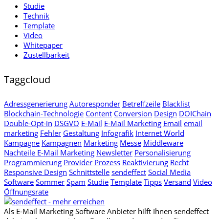
Studie
Technik
Template
Video
Whitepaper
Zustellbarkeit
Taggcloud
Adressgenerierung
Autoresponder
Betreffzeile
Blacklist
Blockchain-Technologie
Content
Conversion
Design
DOIChain
Double-Opt-in
DSGVO
E-Mail
E-Mail Marketing
Email
email
marketing
Fehler
Gestaltung
Infografik
Internet World
Kampagne
Kampagnen
Marketing
Messe
Middleware
Nachteile E-Mail Marketing
Newsletter
Personalisierung
Programmierung
Provider
Prozess
Reaktivierung
Recht
Responsive Design
Schnittstelle
sendeffect
Social Media
Software
Sommer
Spam
Studie
Template
Tipps
Versand
Video
Öffnungsrate
Als E-Mail Marketing Software Anbieter hilft Ihnen sendeffect